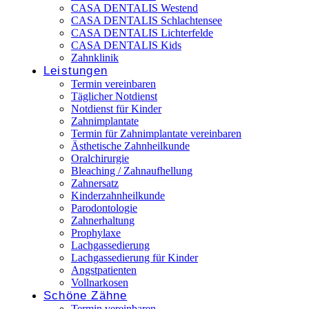
CASA DENTALIS Westend
CASA DENTALIS Schlachtensee
CASA DENTALIS Lichterfelde
CASA DENTALIS Kids
Zahnklinik
Leistungen
Termin vereinbaren
Täglicher Notdienst
Notdienst für Kinder
Zahnimplantate
Termin für Zahnimplantate vereinbaren
Ästhetische Zahnheilkunde
Oralchirurgie
Bleaching / Zahnaufhellung
Zahnersatz
Kinderzahnheilkunde
Parodontologie
Zahnerhaltung
Prophylaxe
Lachgassedierung
Lachgassedierung für Kinder
Angstpatienten
Vollnarkosen
Schöne Zähne
Termin vereinbaren