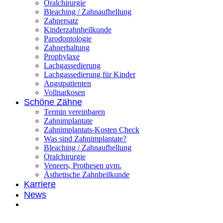
Oralchirurgie
Bleaching / Zahnaufhellung
Zahnersatz
Kinderzahnheilkunde
Parodontologie
Zahnerhaltung
Prophylaxe
Lachgassedierung
Lachgassedierung für Kinder
Angstpatienten
Vollnarkosen
Schöne Zähne
Termin vereinbaren
Zahnimplantate
Zahnimplantats-Kosten Check
Was sind Zahnimplantate?
Bleaching / Zahnaufhellung
Oralchirurgie
Veneers, Prothesen uvm.
Ästhetische Zahnheilkunde
Karriere
News