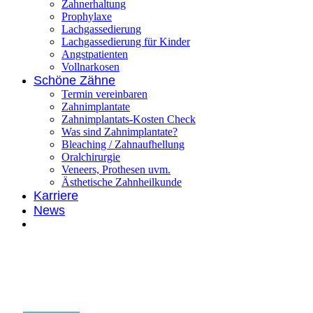
Zahnerhaltung
Prophylaxe
Lachgassedierung
Lachgassedierung für Kinder
Angstpatienten
Vollnarkosen
Schöne Zähne
Termin vereinbaren
Zahnimplantate
Zahnimplantats-Kosten Check
Was sind Zahnimplantate?
Bleaching / Zahnaufhellung
Oralchirurgie
Veneers, Prothesen uvm.
Ästhetische Zahnheilkunde
Karriere
News