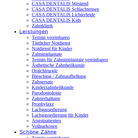
CASA DENTALIS Westend
CASA DENTALIS Schlachtensee
CASA DENTALIS Lichterfelde
CASA DENTALIS Kids
Zahnklinik
Leistungen
Termin vereinbaren
Täglicher Notdienst
Notdienst für Kinder
Zahnimplantate
Termin für Zahnimplantate vereinbaren
Ästhetische Zahnheilkunde
Oralchirurgie
Bleaching / Zahnaufhellung
Zahnersatz
Kinderzahnheilkunde
Parodontologie
Zahnerhaltung
Prophylaxe
Lachgassedierung
Lachgassedierung für Kinder
Angstpatienten
Vollnarkosen
Schöne Zähne
Termin vereinbaren