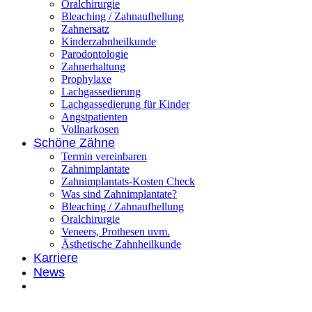
Oralchirurgie
Bleaching / Zahnaufhellung
Zahnersatz
Kinderzahnheilkunde
Parodontologie
Zahnerhaltung
Prophylaxe
Lachgassedierung
Lachgassedierung für Kinder
Angstpatienten
Vollnarkosen
Schöne Zähne
Termin vereinbaren
Zahnimplantate
Zahnimplantats-Kosten Check
Was sind Zahnimplantate?
Bleaching / Zahnaufhellung
Oralchirurgie
Veneers, Prothesen uvm.
Ästhetische Zahnheilkunde
Karriere
News