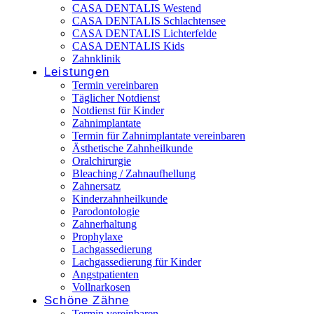
CASA DENTALIS Westend
CASA DENTALIS Schlachtensee
CASA DENTALIS Lichterfelde
CASA DENTALIS Kids
Zahnklinik
Leistungen
Termin vereinbaren
Täglicher Notdienst
Notdienst für Kinder
Zahnimplantate
Termin für Zahnimplantate vereinbaren
Ästhetische Zahnheilkunde
Oralchirurgie
Bleaching / Zahnaufhellung
Zahnersatz
Kinderzahnheilkunde
Parodontologie
Zahnerhaltung
Prophylaxe
Lachgassedierung
Lachgassedierung für Kinder
Angstpatienten
Vollnarkosen
Schöne Zähne
Termin vereinbaren