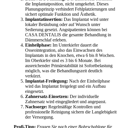
die Implantatposition, nicht umgekehrt. Dieses
Planungsprinzip verhindert Fehlplatzierungen und
sichert optimale Funktion und Ästhetik.
Implantatinsertion:
Das Implantat wird unter
lokaler Betäubung oder auf Wunsch unter
Sedierung gesetzt. Angstpatienten können bei
CASA DENTALIS die gesamte Behandlung in
Dämmerschlaf erleben.
Einheilphase:
Im Unterkiefer dauert die
Osseointegration, also das Einwachsen des
Implantats in den Knochen, etwa 6 bis 8 Wochen.
Im Oberkiefer sind es 3 bis 6 Monate. Bei
ausreichender Primärstabilität ist Sofortbelastung
möglich, was die Behandlungszeit deutlich
verkürzt.
Implantat-Freilegung:
Nach der Einheilphase
wird das Implantat freigelegt und ein Aufbau
eingesetzt.
Zahnersatz-Einsetzen:
Der individuelle
Zahnersatz wird eingegliedert und angepasst.
Nachsorge:
Regelmäßige Kontrollen und
professionelle Reinigung sichern die Langlebigkeit
der Versorgung.
Profi-Tipp:
Fragen Sie nach einer Bohrschablone für