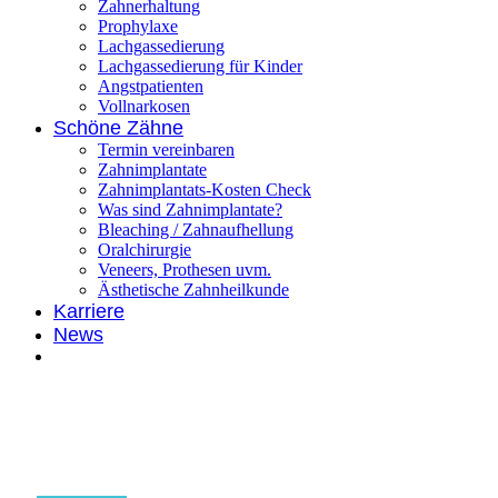
Zahnerhaltung
Prophylaxe
Lachgassedierung
Lachgassedierung für Kinder
Angstpatienten
Vollnarkosen
Schöne Zähne
Termin vereinbaren
Zahnimplantate
Zahnimplantats-Kosten Check
Was sind Zahnimplantate?
Bleaching / Zahnaufhellung
Oralchirurgie
Veneers, Prothesen uvm.
Ästhetische Zahnheilkunde
Karriere
News