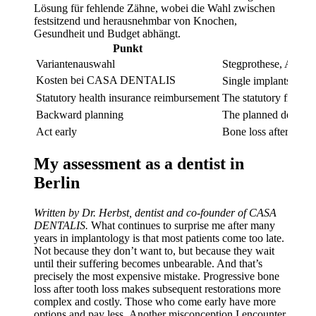
Lösung für fehlende Zähne, wobei die Wahl zwischen
festsitzend und herausnehmbar von Knochen,
Gesundheit und Budget abhängt.
Punkt
Variantenauswahl
Stegprothese, All-on
Kosten bei CASA DENTALIS
Single implants from
Statutory health insurance reimbursement
The statutory fixed s
Backward planning
The planned dental p
Act early
Bone loss after tooth 
My assessment as a dentist in
Berlin
Written by Dr. Herbst, dentist and co-founder of CASA
DENTALIS.
What continues to surprise me after many
years in implantology is that most patients come too late.
Not because they don’t want to, but because they wait
until their suffering becomes unbearable. And that’s
precisely the most expensive mistake. Progressive bone
loss after tooth loss makes subsequent restorations more
complex and costly. Those who come early have more
options and pay less.
Another misconception I encounter