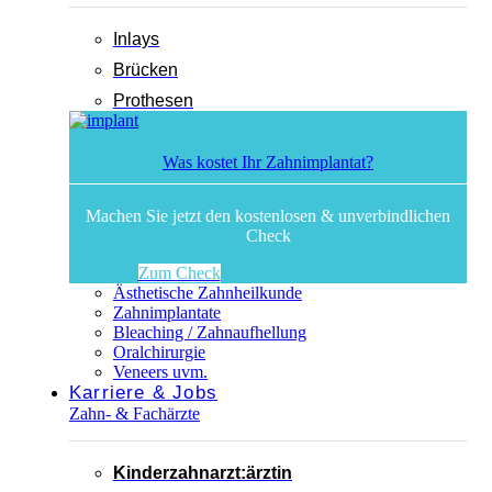
Inlays
Brücken
Prothesen
Was kostet Ihr Zahnimplantat?
Machen Sie jetzt den kostenlosen & unverbindlichen
Check
Zum Check
Ästhetische Zahnheilkunde
Zahnimplantate
Bleaching / Zahnaufhellung
Oralchirurgie
Veneers uvm.
Karriere & Jobs
Zahn- & Fachärzte
Kinderzahnarzt:ärztin