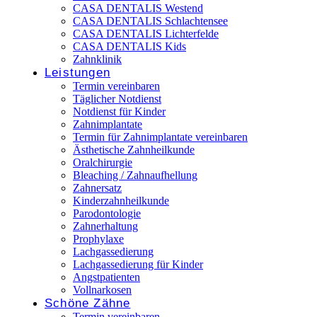
CASA DENTALIS Westend
CASA DENTALIS Schlachtensee
CASA DENTALIS Lichterfelde
CASA DENTALIS Kids
Zahnklinik
Leistungen
Termin vereinbaren
Täglicher Notdienst
Notdienst für Kinder
Zahnimplantate
Termin für Zahnimplantate vereinbaren
Ästhetische Zahnheilkunde
Oralchirurgie
Bleaching / Zahnaufhellung
Zahnersatz
Kinderzahnheilkunde
Parodontologie
Zahnerhaltung
Prophylaxe
Lachgassedierung
Lachgassedierung für Kinder
Angstpatienten
Vollnarkosen
Schöne Zähne
Termin vereinbaren