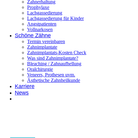
Zahnerhaltung
Prophylaxe
Lachgassedierung
Lachgassedierung für Kinder
Angstpatienten
Vollnarkosen
Schöne Zähne
Termin vereinbaren
Zahnimplantate
Zahnimplantats-Kosten Check
Was sind Zahnimplantate?
Bleaching / Zahnaufhellung
Oralchirurgie
Veneers, Prothesen uvm.
Ästhetische Zahnheilkunde
Karriere
News