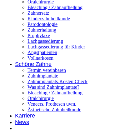
Oralchirurgie
Bleaching / Zahnaufhellung
Zahnersatz
Kinderzahnheilkunde
Parodontologie
Zahnerhaltung
Prophylaxe
Lachgassedierung
Lachgassedierung für Kinder
Angstpatienten
Vollnarkosen
Schöne Zähne
Termin vereinbaren
Zahnimplantate
Zahnimplantats-Kosten Check
Was sind Zahnimplantate?
Bleaching / Zahnaufhellung
Oralchirurgie
Veneers, Prothesen uvm.
Ästhetische Zahnheilkunde
Karriere
News