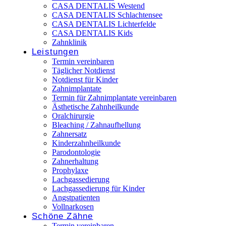
CASA DENTALIS Westend
CASA DENTALIS Schlachtensee
CASA DENTALIS Lichterfelde
CASA DENTALIS Kids
Zahnklinik
Leistungen
Termin vereinbaren
Täglicher Notdienst
Notdienst für Kinder
Zahnimplantate
Termin für Zahnimplantate vereinbaren
Ästhetische Zahnheilkunde
Oralchirurgie
Bleaching / Zahnaufhellung
Zahnersatz
Kinderzahnheilkunde
Parodontologie
Zahnerhaltung
Prophylaxe
Lachgassedierung
Lachgassedierung für Kinder
Angstpatienten
Vollnarkosen
Schöne Zähne
Termin vereinbaren