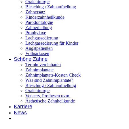
Oralchirurgie
Bleaching / Zahnaufhellung
Zahnersatz
Kinderzahnheilkunde
Parodontologie
Zahnerhaltung
Prophylaxe
Lachgassedierung
Lachgassedierung für Kinder
Angstpatienten
Vollnarkosen
Schöne Zähne
Termin vereinbaren
Zahnimplantate
Zahnimplantats-Kosten Check
Was sind Zahnimplantate?
Bleaching / Zahnaufhellung
Oralchirurgie
Veneers, Prothesen uvm.
Ästhetische Zahnheilkunde
Karriere
News