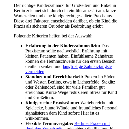
Der richtige Kinderzahnarzt für Großeltern und Enkel in
Berlin zeichnet sich durch ein einfühlsames Team, kurze
Wartezeiten und eine kindgerecht gestaltete Praxis aus.
Diese drei Faktoren entscheiden darüber, ob ein Kind die
Praxis als sicheren Ort oder als Bedrohung erlebt.
Folgende Kriterien helfen bei der Auswahl:
Erfahrung in der Kinderzahnmedizin:
Das
Praxisteam sollte nachweislich Erfahrung mit
kleinen Patienten haben. Einfühlsame Zahnärzte
können die Hemmschwelle für den ersten Besuch
deutlich senken und
langfristige Zahnarztängste
vermeiden
.
Standort und Erreichbarkeit:
Praxen im Süden
und Westen Berlins, etwa in Lichterfelde, Steglitz
oder Zehlendorf, sind für viele Familien gut
erreichbar. Kurze Wege reduzieren Stress für Kind
und Großeltern.
Kindgerechte Praxisräume:
Wartebereiche mit
Spielecke, bunte Wände und freundliches Personal
signalisieren dem Kind sofort: Hier ist es
willkommen.
Flexible Terminvergabe:
Berliner Praxen mit
flexiblen Sprechzeiten
erleichtern die Planung für