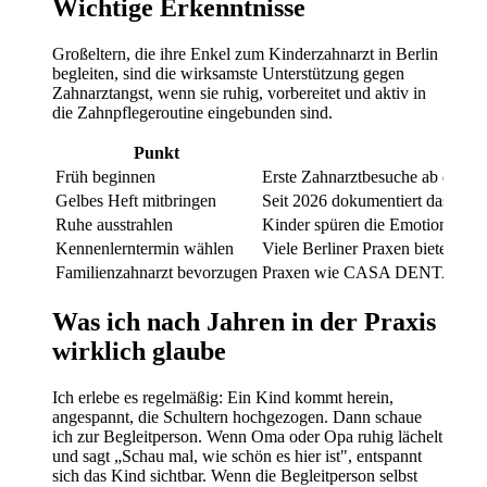
Wichtige Erkenntnisse
Großeltern, die ihre Enkel zum Kinderzahnarzt in Berlin
begleiten, sind die wirksamste Unterstützung gegen
Zahnarztangst, wenn sie ruhig, vorbereitet und aktiv in
die Zahnpflegeroutine eingebunden sind.
Punkt
Früh beginnen
Erste Zahnarztbesuche ab dem ers
Gelbes Heft mitbringen
Seit 2026 dokumentiert das Gelb
Ruhe ausstrahlen
Kinder spüren die Emotionen der
Kennenlerntermin wählen
Viele Berliner Praxen bieten er
Familienzahnarzt bevorzugen
Praxen wie CASA DENTALIS bet
Was ich nach Jahren in der Praxis
wirklich glaube
Ich erlebe es regelmäßig: Ein Kind kommt herein,
angespannt, die Schultern hochgezogen. Dann schaue
ich zur Begleitperson. Wenn Oma oder Opa ruhig lächelt
und sagt „Schau mal, wie schön es hier ist", entspannt
sich das Kind sichtbar. Wenn die Begleitperson selbst