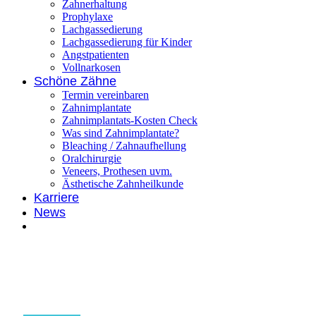
Zahnerhaltung
Prophylaxe
Lachgassedierung
Lachgassedierung für Kinder
Angstpatienten
Vollnarkosen
Schöne Zähne
Termin vereinbaren
Zahnimplantate
Zahnimplantats-Kosten Check
Was sind Zahnimplantate?
Bleaching / Zahnaufhellung
Oralchirurgie
Veneers, Prothesen uvm.
Ästhetische Zahnheilkunde
Karriere
News